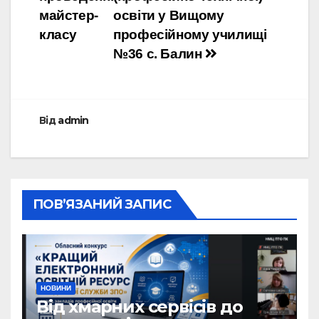
майстер-
освіти у Вищому
класу
професійному училищі
№36 с. Балин
Від
admin
ПОВ’ЯЗАНИЙ ЗАПИС
НОВИНИ
Від хмарних сервісів до