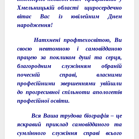
Хмельницькій області щиросердечно
вітає Вас із ювілейним Днем
народження!
Натхнені профтехосвітою, Ви
своєю невтомною і самовідданою
працею за покликом душі та серця,
благородним служінням обраній
почесній справі, власними
професійними звершеннями увійшли
до прогресивної спільноти апологетів
професійної освіти.
Вся Ваша трудова біографія – це
яскравий приклад самовідданого та
сумлінного служіння справі всього