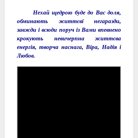
Нехай щедрою буде до Вас доля,
обминають життєві негаразди,
завжди і всюди поруч із Вами впевнено
крокують невичерпна життєва
енергія, творча наснага, Віра, Надія і
Любов.