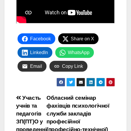
Facebook
Share on X
LinkedIn
WhatsApp
Email
Copy Link
Участь
Обласний семінар
учнів та
фахівців психологічної
педагогів
служби закладів
ЗП(ПТ)О у
професійної
проведенні
(професійно-технічної)