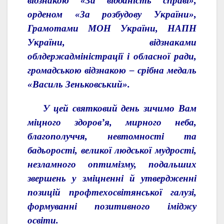
відзнакою «За відданість справі»,
орденом «За розбудову України»,
Грамотами МОН України, НАПН
України, відзнаками
облдержадміністрації і обласної ради,
громадською відзнакою – срібна медаль
«Василь Зеньковський».
У цей святковий день зичимо Вам
міцного здоров’я, мирного неба,
благополуччя, невтомності та
бадьорості, великої людської мудрості,
незламного оптимізму, подальших
звершень у зміцненні й утвердженні
позицій профтехосвітянської галузі,
формуванні позитивного іміджу
освіти.