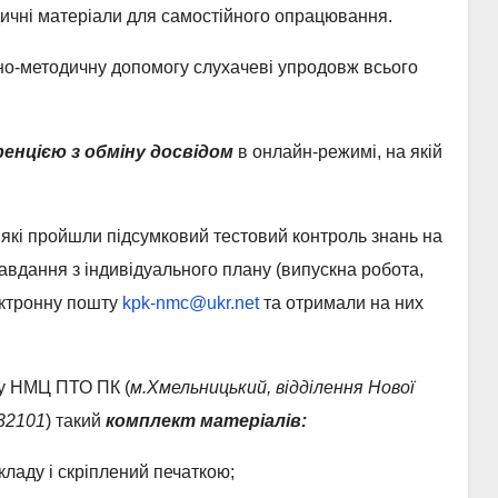
одичні матеріали для самостійного опрацювання.
о-методичну допомогу слухачеві упродовж всього
ренцією
з обміну досвідом
в онлайн-режимі, на якій
 які пройшли підсумковий тестовий контроль знань на
авдання з індивідуального плану (випускна робота,
ектронну пошту
kpk-nmc@ukr.net
та отримали на них
 у НМЦ ПТО ПК (
м.Хмельницький, відділення Нової
32101
) такий
комплект матеріалів:
ладу і скріплений печаткою;