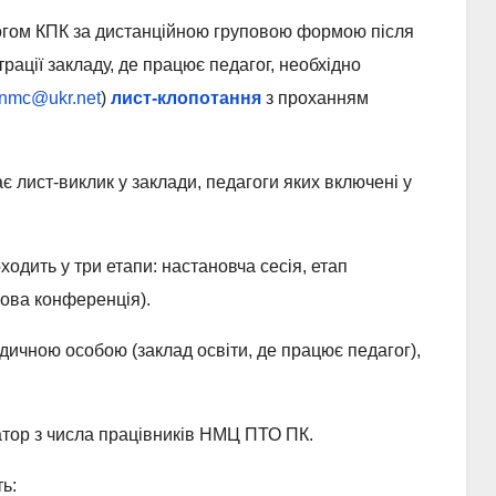
гогом КПК за дистанційною груповою формою після
трації закладу, де працює педагог, необхідно
nmc@ukr.net
)
лист-клопотання
з проханням
лист-виклик у заклади, педагоги яких включені у
дить у три етапи: настановча сесія, етап
кова конференція).
дичною особою (заклад освіти, де працює педагог),
атор з числа працівників НМЦ ПТО ПК.
ь: