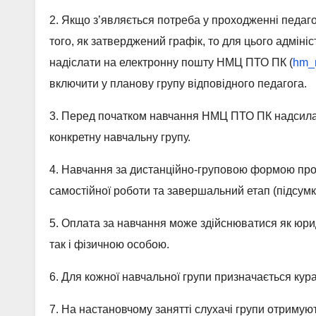
2. Якщо з’являється потреба у проходженні педа
того, як затверджений графік, то для цього адмініс
надіслати на електронну пошту НМЦ ПТО ПК (
hm_
включити у планову групу відповідного педагога.
3. Перед початком навчання НМЦ ПТО ПК надсилає 
конкретну навчальну групу.
4. Навчання за дистанційно-груповою формою прохо
самостійної роботи та завершальний етап (підсум
5. Оплата за навчання може здійснюватися як юри
так і фізичною особою.
6. Для кожної навчальної групи призначається кур
7. На настановчому занятті слухачі групи отримуют