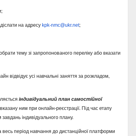
;
надіслати на адресу
kpk-nmc@ukr.net
;
обрати тему зі запропонованого переліку або вказати
айн відвідує усі навчальні заняття за розкладом,
обляється
індивідуальний план самостійної
 вказану ним при онлайн-реєстрації. Під час етапу
 завдань індивідуального плану.
 на весь період навчання до дистанційної платформи