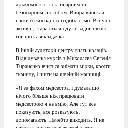
дріжджового тіста опарним та
безопарним способом. Вчора випекли
паски й сьогодні їх оздоблюємо. Всі учні
активні, стараються і дуже задоволені», –
говорить викладачка.
В іншій аудиторії центру вчать кравців.
Відвідувачка курсів з Миколаєва Євгенія
Тираненко вчиться знімати мірки, кроїти
тканину, і шити на швейній машинці.
«Я за фахом медсестра, і думала що
нічого більше ніж працювати
медсестрою я не вмію. Але тут все
показують, все розказують,
допомагають. Начебто виходить. Я не
уявляла, що на таке взагалі здатна», –