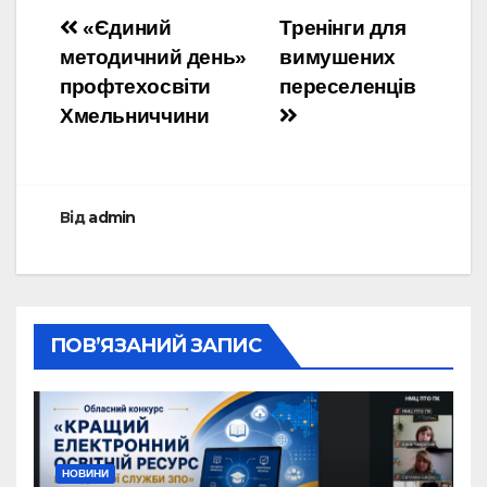
«Єдиний
Тренінги для
методичний день»
вимушених
профтехосвіти
переселенців
Хмельниччини
Від
admin
ПОВ’ЯЗАНИЙ ЗАПИС
НОВИНИ