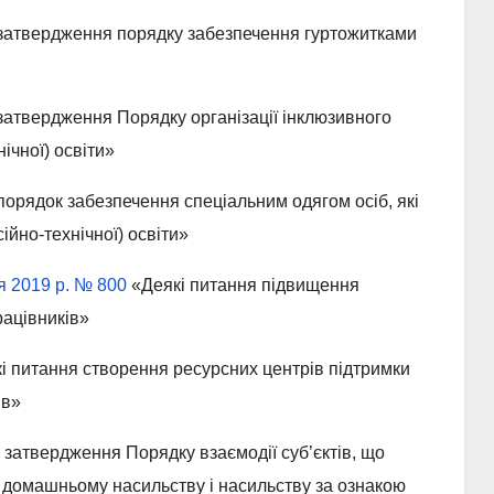
атвердження порядку забезпечення гуртожитками
атвердження Порядку організації інклюзивного
ічної) освіти»
орядок забезпечення спеціальним одягом осіб, які
ійно-технічної) освіти»
я 2019 р. № 800
«Деякі питання підвищення
рацівників»
і питання створення ресурсних центрів підтримки
ів»
затвердження Порядку взаємодії суб’єктів, що
ї домашньому насильству і насильству за ознакою