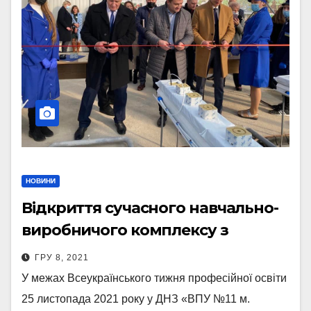
НОВИНИ
Відкриття сучасного навчально-
виробничого комплексу з
підготовки фахівців тепличного
ГРУ 8, 2021
господарства
У межах Всеукраїнського тижня професійної освіти
25 листопада 2021 року у ДНЗ «ВПУ №11 м.