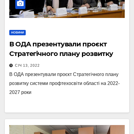
НОВИНИ
В ОДА презентували проєкт
Стратегічного плану розвитку
системи профтехосвіти області
СІЧ 13, 2022
на 2022-2027 роки
В ОДА презентували проєкт Стратегічного плану
розвитку системи профтехосвіти області на 2022-
2027 роки