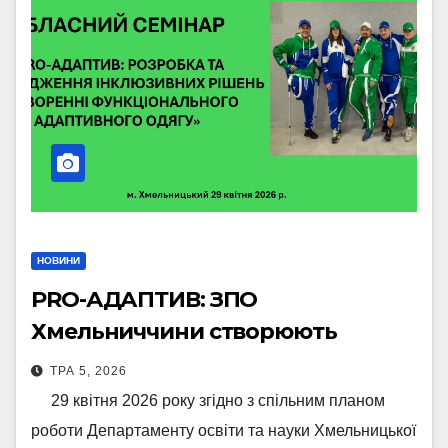
НОВИНИ
PRO-АДАПТИВ: ЗПО
Хмельниччини створюють
адаптивний одяг
ТРА 5, 2026
29 квітня 2026 року згідно з спільним планом
роботи Департаменту освіти та науки Хмельницької