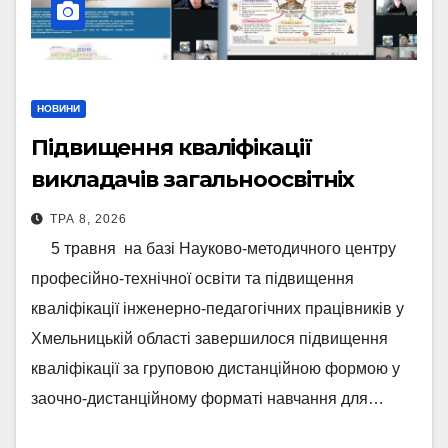
НОВИНИ
Підвищення кваліфікації
викладачів загальноосвітніх
дисциплін ЗПО Хмельниччини:
ТРА 8, 2026
підсумки та перспективи
5 травня на базі Науково-методичного центру
професійно-технічної освіти та підвищення
кваліфікації інженерно-педагогічних працівників у
Хмельницькій області завершилося підвищення
кваліфікації за груповою дистанційною формою у
заочно-дистанційному форматі навчання для…