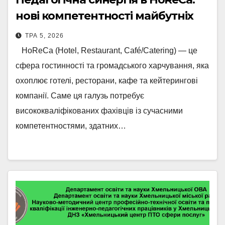
нові компетентності майбутніх
фахівців Хмельницької області
ТРА 5, 2026
HoReCa (Hotel, Restaurant, Café/Catering) — це
сфера гостинності та громадського харчування, яка
охоплює готелі, ресторани, кафе та кейтерингові
компанії. Саме ця галузь потребує
висококваліфікованих фахівців із сучасними
компетентностями, здатних…